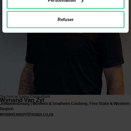
Personnaliser
Refuser
Technical Sales Consultant
Wynand Van Zyl
Johannesbourg | Western & Southern Gauteng, Free State & Western
Region
wynand.vanzyl@grass.co.za