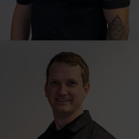
Technical Sales Consultant
Bernard Nagel
Johannesbourg | Northern & Eastern Gauteng, Mpumalanga &
Eastern Region
bernard.nagel@grass.co.za