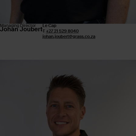
Managing Director
Le Cap
Johan Joubert
T
+27 21 529 8040
johan.joubert@grass.co.za