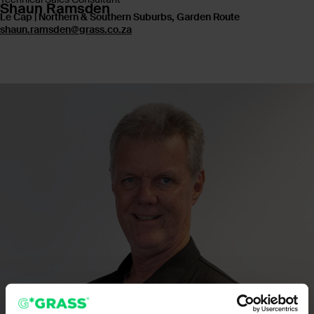
Shaun Ramsden
Le Cap | Northern & Southern Suburbs, Garden Route
shaun.ramsden@grass.co.za