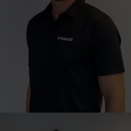
Sales Director
Le Cap
Juan Hugo
T
+27 21 529 8040