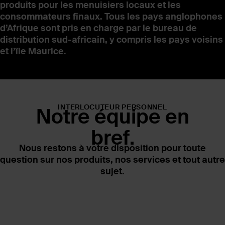
produits pour les menuisiers locaux et les
consommateurs finaux. Tous les pays anglophones
d’Afrique sont pris en charge par le bureau de
distribution sud-africain, y compris les pays voisins
et l’île Maurice.
INTERLOCUTEUR PERSONNEL
Notre équipe en
bref.
Nous restons à votre disposition pour toute
question sur nos produits, nos services et tout autre
sujet.