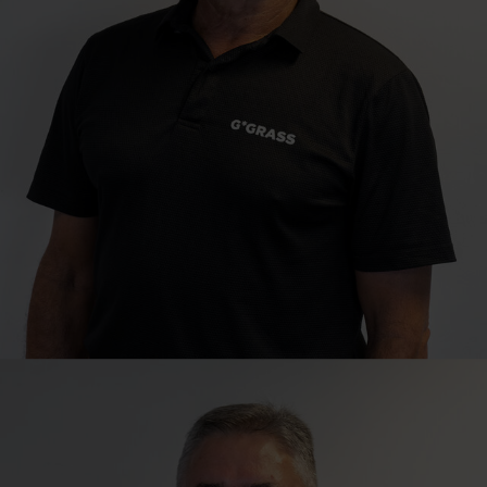
Technical Sales Consultant
Ian Gerber
Le Cap | Northern Suburbs, Overberg & Swartland
ian.gerber@grass.co.za