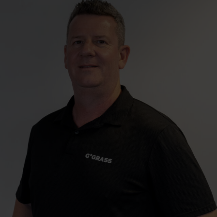
juan.hugo@grass.co.za