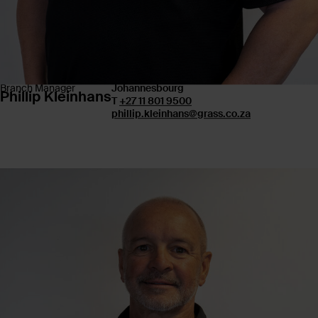
Branch Manager
Johannesbourg
Phillip Kleinhans
T
+27 11 801 9500
phillip.kleinhans@grass.co.za