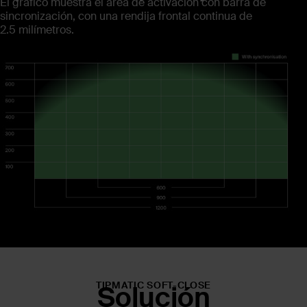
El gráfico muestra el área de activación con barra de
sincronización, con una rendija frontal continua de
2,5 milímetros.
TIPMATIC SOFT-CLOSE
Solución