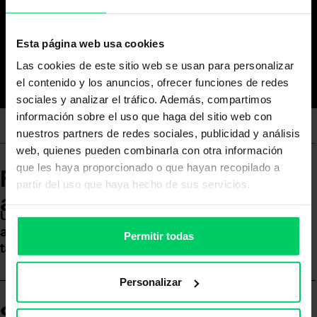
Esta página web usa cookies
Las cookies de este sitio web se usan para personalizar
el contenido y los anuncios, ofrecer funciones de redes
sociales y analizar el tráfico. Además, compartimos
información sobre el uso que haga del sitio web con
nuestros partners de redes sociales, publicidad y análisis
web, quienes pueden combinarla con otra información
que les haya proporcionado o que hayan recopilado a
Fuerza de extracción
partir del uso que haya hecho de sus servicios.
ajustable en 3 niveles.
Una unidad de extracción para todas las
aplicaciones, independientemente del peso y el
Permitir todas
tamaño del frontal del mueble.
Personalizar
Sistema de apertura