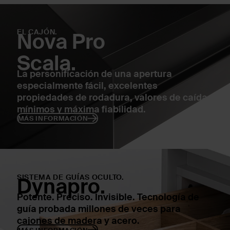
EL CAJÓN.
Nova Pro
Scala.
La personificación de una apertura
especialmente fácil, excelentes
propiedades de rodadura, valores de caída
mínimos y máxima fiabilidad.
MÁS INFORMACIÓN
SISTEMA DE GUÍAS OCULTO.
Dynapro.
Potente. Preciso. Invisible. Tecnología de
guía probada millones de veces para
cajones de madera y acero.