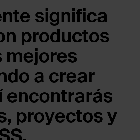
te significa
on productos
s mejores
ndo a crear
í encontrarás
, proyectos y
SS.