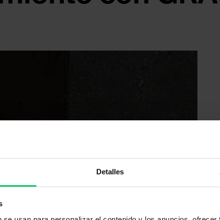
iseño conscientemente reducido,
ección «Diseño de muebles
Detalles
s
b se usan para personalizar el contenido y los anuncios, ofrecer