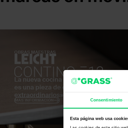
OBRAS MAESTRAS
La nueva cocina arquitectónica, de d
es una pieza de exposición de la col
extraordinarios».
Consentimiento
MÁS INFORMACIÓN
Esta página web usa cookie
Las cookies de este sitio we