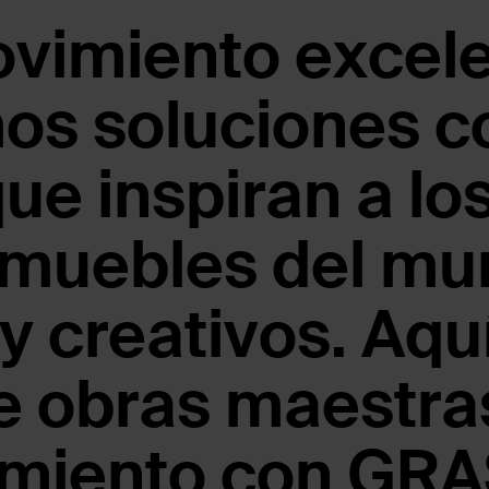
vimiento excelen
os soluciones c
ue inspiran a lo
 muebles del mu
y creativos. Aqu
e obras maestras
miento con GRA