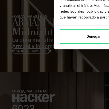
y analizar el tráfico. Ademá
redes sociales, publicidad y
OBRAS MAESTRAS
que hayan recopilado a parti
Denegar
La obra maestra «Midnight» refleja el 
Armani y lo combina con soluciones té
MÁS INFORMACIÓN
OBRAS MAESTRAS