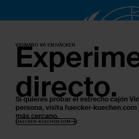
Experime
VIONARO V8 EN HÄCKER
directo.
Si quieres probar el estrecho cajón Vi
persona, visita haecker-kuechen.com pa
más cercano.
HAECKER-KUECHEN.COM