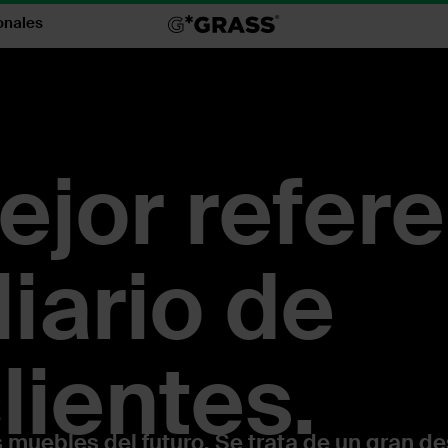
onales
ejor refer
liario de
lientes.
 muebles del futuro. Se trata de un gran de