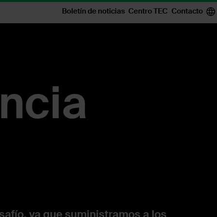
Boletín de noticias
Centro TEC
Contacto
encia
safío, ya que suministramos a los