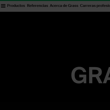
Productos
Referencias
Acerca de Grass
Carreras profesi
GRASS Sudáfrica
GRA