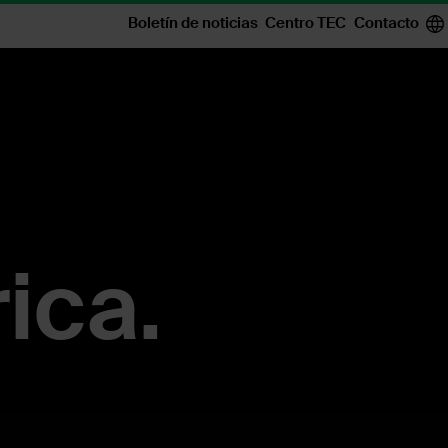
Boletín de noticias
Centro TEC
Contacto
Equipo
Sala de exposición
Contacto
Descargas
ica.