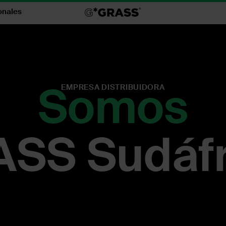
onales
Somos
EMPRESA DISTRIBUIDORA
SS Sudáfr