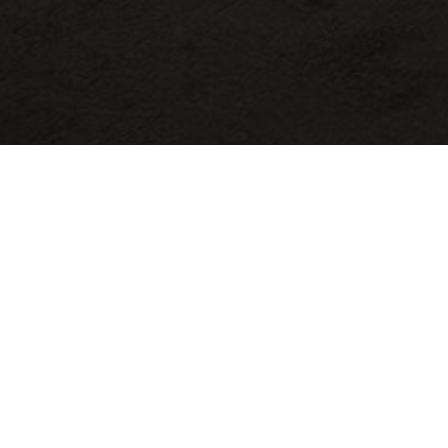
En movimiento co
DYNAPRO
La creatividad y el espíritu
@
ARRITAL
nos embarcamos