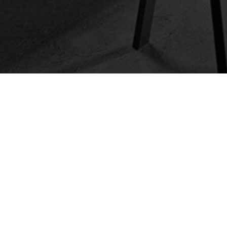
n GRASS desde hace diez años.
 innovador caracterizan a ARRITAL. Y con V8
 juntos en la próxima década.