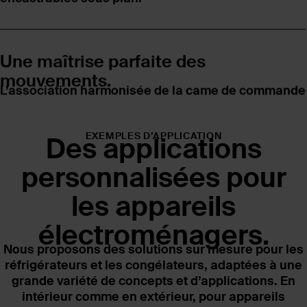
Une maîtrise parfaite des
mouvements.
L’association harmonisée de la came de commande
et du ressort garantit un mouvement fluide, précis
et durable.
EXEMPLES D’APPLICATION
Des applications
personnalisées pour
Des configurations de livraison
les appareils
adaptées à vos besoins.
Nos charnières sont livrées ouvertes ou fermées
électroménagers.
selon les souhaits du client. Cette flexibilité permet
une intégration optimale dans le processus de
Nous proposons des solutions sur mesure pour les
production.
réfrigérateurs et les congélateurs, adaptées à une
grande variété de concepts et d’applications. En
intérieur comme en extérieur, pour appareils