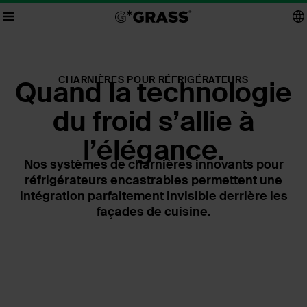
CHARNIÈRES POUR RÉFRIGÉRATEURS
Quand la technologie
du froid s’allie à
l’élégance.
Nos systèmes de charnières innovants pour
réfrigérateurs encastrables permettent une
intégration parfaitement invisible derrière les
façades de cuisine.