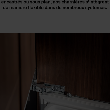
encastrés ou sous plan, nos charnières s’intègrent
Limiteur d’angle d’ouverture et
de manière flexible dans de nombreux systèmes.
caches disponibles en option.