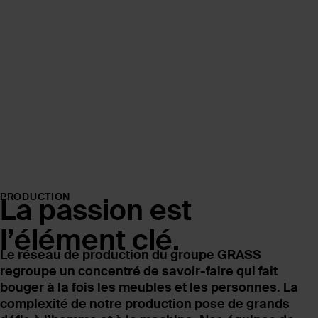
PRODUCTION
La passion est
l’élément clé.
Le réseau de production du groupe GRASS
regroupe un concentré de savoir-faire qui fait
bouger à la fois les meubles et les personnes. La
complexité de notre production pose de grands