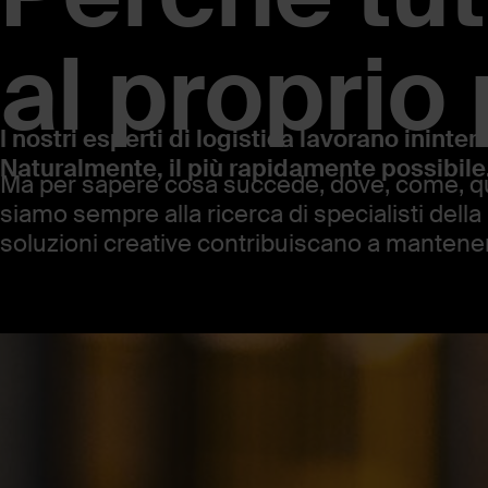
al proprio
I nostri esperti di logistica lavorano ininte
Naturalmente, il più rapidamente possibile
Ma per sapere cosa succede, dove, come, quan
siamo sempre alla ricerca di specialisti della 
soluzioni creative contribuiscano a mante