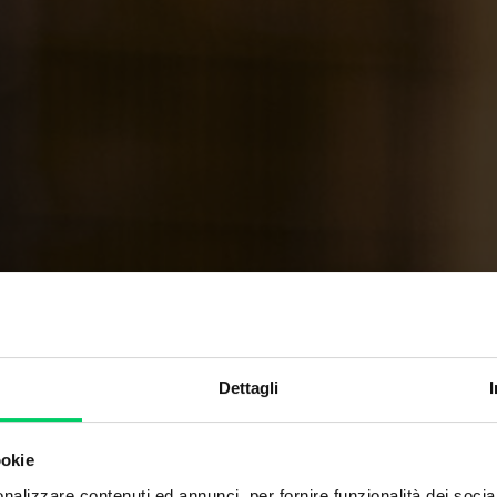
Dettagli
ookie
nalizzare contenuti ed annunci, per fornire funzionalità dei socia