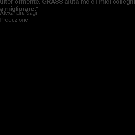
ulteriormente. GRASS
aiuta me e i miei colleghi
a migliorare."
Alexandra Sagi
Produzione