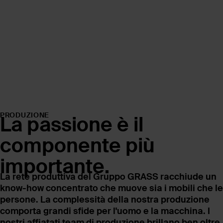
PRODUZIONE
La passione è il
componente più
importante.
La rete produttiva del Gruppo GRASS racchiude un
know-how concentrato che muove sia i mobili che le
persone. La complessità della nostra produzione
comporta grandi sfide per l'uomo e la macchina. I
nostri affiatati team di produzione brillano ben oltre