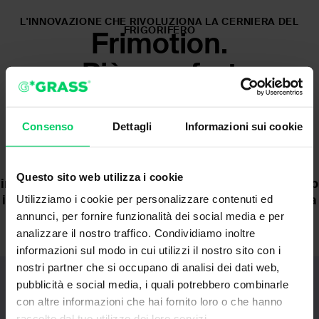
L'INNOVAZIONE CHE RIVOLUZIONA LA CERNIERA DEL
FRIGORIFERO
Frimotion.
Più comfort
nel frigorifero.
Grazie a Frimotion, la porta del frigorifero si apre
Consenso
Dettagli
Informazioni sui cookie
completamente - attivata da un sensore o dalla
funzione Tipmatic - e si richiude automaticamente
dopo cinque secondi, oppure dopo il tempo
Questo sito web utilizza i cookie
impostato individualmente. La funzione Safety‑Stop
integrata garantisce una chiusura morbida e sicura
Utilizziamo i cookie per personalizzare contenuti ed
della porta del frigorifero.
annunci, per fornire funzionalità dei social media e per
analizzare il nostro traffico. Condividiamo inoltre
informazioni sul modo in cui utilizzi il nostro sito con i
nostri partner che si occupano di analisi dei dati web,
pubblicità e social media, i quali potrebbero combinarle
con altre informazioni che hai fornito loro o che hanno
raccolto dal tuo utilizzo dei loro servizi.