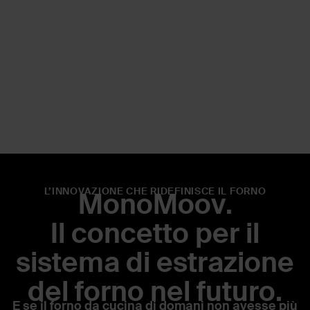
L’INNOVAZIONE CHE RIDEFINISCE IL FORNO
MonoMoov.
Il concetto per il
sistema di estrazione
del forno nel futuro.
E se il forno da cucina di domani non avesse più