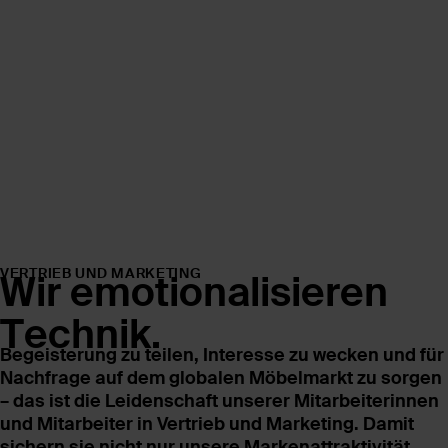
VERTRIEB UND MARKETING
Wir emotionalisieren
Technik.
Begeisterung zu teilen, Interesse zu wecken und für
Nachfrage auf dem globalen Möbelmarkt zu sorgen
– das ist die Leidenschaft unserer Mitarbeiterinnen
und Mitarbeiter in Vertrieb und Marketing. Damit
sichern sie nicht nur unsere Markenattraktivität,