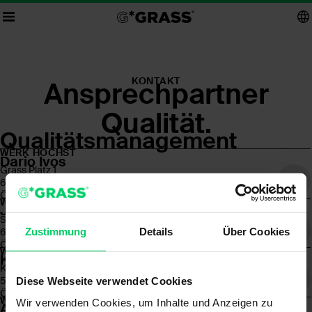
KONTAKT
Ansprechpartner
Qualität.
Qualitätsmanagement
WERK HÖCHST
Dario Ivos
Grass Platz 1
6973 Höchst
Österreich
WERK GÖTZIS
Josef Kahr
Sennemahd 10
Zustimmung
Details
Über Cookies
6840 Götzis
Österreich
WERK SALZBURG
Kacar Fikret
Karolingerstraße 7
5020 Salzburg
Diese Webseite verwendet Cookies
Österreich
WERK REINHEIM
Wir verwenden Cookies, um Inhalte und Anzeigen zu
Ali Pektas