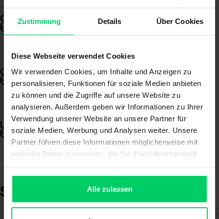
Optimierung Druckluftsystem DE
Zustimmung
Details
Über Cookies
HERUNTERLADEN
Diese Webseite verwendet Cookies
Qualitätsmanagementsystem ISO 9001 2015
Wir verwenden Cookies, um Inhalte und Anzeigen zu
HERUNTERLADEN
personalisieren, Funktionen für soziale Medien anbieten
zu können und die Zugriffe auf unsere Website zu
analysieren. Außerdem geben wir Informationen zu Ihrer
Verwendung unserer Website an unsere Partner für
Lieferkette ISO 28000:2022
ISO 14001 DE
soziale Medien, Werbung und Analysen weiter. Unsere
HERUNTERLADEN
HERUNTERLADEN
Partner führen diese Informationen möglicherweise mit
weiteren Daten zusammen, die Sie ihnen bereitgestellt
haben oder die sie im Rahmen Ihrer Nutzung der Dienste
gesammelt haben.
Sicherheit und Umwelt
Alle zulassen