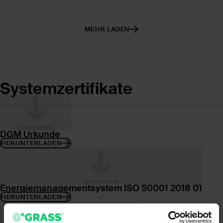
MEHR LADEN
Systemzertifikate
DGM Urkunde
HERUNTERLADEN
Energiemanagementsystem ISO 50001 2018 01
HERUNTERLADEN