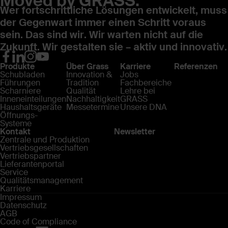
Moved by GRASS.
Wer fortschrittliche Lösungen entwickelt, muss
der Gegenwart immer einen Schritt voraus
sein. Das sind wir. Wir warten nicht auf die
Zukunft. Wir gestalten sie – aktiv und innovativ.
Produkte
Über Grass
Karriere
Referenzen
Schubladen
Innovation &
Jobs
Führungen
Tradition
Fachbereiche
Scharniere
Qualität
Lehre bei
Inneneinteilungen
Nachhaltigkeit
GRASS
Haushaltsgeräte
Messetermine
Unsere DNA
Öffnungs-
Systeme
Kontakt
Newsletter
Zentrale und Produktion
Vertriebsgesellschaften
Vertriebspartner
Lieferantenportal
Service
Qualitätsmanagement
Karriere
Impressum
Datenschutz
AGB
Code of Compliance