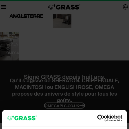
ANGLETERRE
NOVA
PRO
SCALA
@
OMEGA
Signé GRASS depuis huit ans.
Qu’il s’agisse de SHERATON, CHIPPENDALE,
MACINTOSH ou ENGLISH ROSE, OMEGA
propose des univers de style pour tous les
goûts.
OMEGAPLC.CO.UK