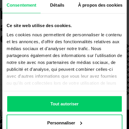
Consentement
Détails
À propos des cookies
EXTRAORDINARY FURNITURE DESIGN.
Les meilleurs meubles
au monde
sont signés
Ce site web utilise des cookies.
GRASS.
Les cookies nous permettent de personnaliser le contenu
et les annonces, d'offrir des fonctionnalités relatives aux
médias sociaux et d'analyser notre trafic. Nous
partageons également des informations sur l'utilisation de
notre site avec nos partenaires de médias sociaux, de
publicité et d'analyse, qui peuvent combiner celles-ci
avec d'autres informations que vous leur avez fournies
ou qu'ils ont collectées lors de votre utilisation de leurs
services.
Tout autoriser
Moved by GRASS.
Pour développer des solutions avancées, il
Personnaliser
faut toujours être en avance sur le présent.