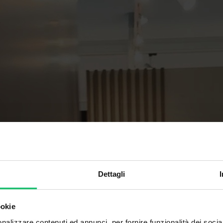
Dettagli
ookie
nalizzare contenuti ed annunci, per fornire funzionalità dei socia