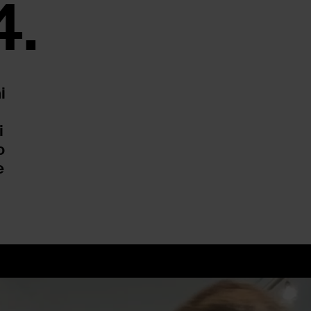
4.
i
i
o
e