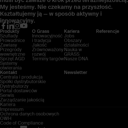
My jesteśmy. Nie czekamy na przyszłość.
Kształtujemy ją — w sposób aktywny i
innowacyjny.
Produkty
O Grass
Kariera
Referencje
Szuflady
Innowacyjność
Jobs
Prowadnice
i tradycja
Obszary
Zawiasy
Jakość
działalności
Przegrody
Zrównoważony
Nauka w
wewnętrzne
rozwój
GRASS
Sprzęt AGD
Terminy targów
Nasze DNA
Systemy
otwierania
Kontakt
Newsletter
Centrala i produkcja
Spółki dystrybutorskie
Dystrybutorzy
Portal dostawców
Serwis
Zarządzanie jakością
Kariera
Impressum
Ochrona danych osobowych
OWH
Code of Compliance