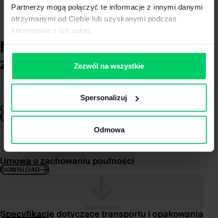
Partnerzy mogą połączyć te informacje z innymi danymi
otrzymanymi od Ciebie lub uzyskanymi podczas
korzystania z ich usług.
Materiały do pobrania – dział
zakupów
Zezwól na wszystkie
Spersonalizuj
Certyfikat ubezpieczenia OC
Code of Conduct
DOWNLOAD
DOWNLOAD
Odmowa
Umowa o zachowaniu poufności
DOWNLOAD
Specyfikacje dotyczące transportu i opakowania