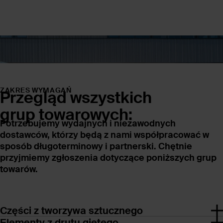
ZAKRES WYMAGAŃ
Przegląd wszystkich
grup towarowych:
Potrzebujemy wydajnych i niezawodnych
dostawców, którzy będą z nami współpracować w
sposób długoterminowy i partnerski. Chętnie
przyjmiemy zgłoszenia dotyczące poniższych grup
towarów.
Części z tworzywa sztucznego
Elementy z drutu giętego