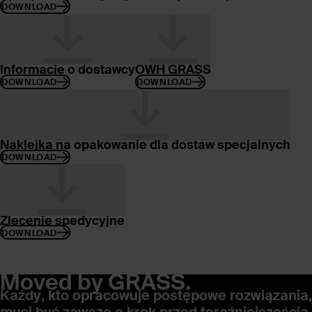
DOWNLOAD
Informacje o dostawcy
OWH GRASS
DOWNLOAD
DOWNLOAD
Naklejka na opakowanie dla dostaw specjalnych
DOWNLOAD
Zlecenie spedycyjne
DOWNLOAD
Moved by GRASS.
Każdy, kto opracowuje postępowe rozwiązania,
musi być zawsze o krok przed teraźniejszością.