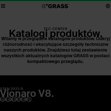
TEC-CENTER
Katalogi produktów.
Witamy w przeglądzie katalogów produktów. Odkryj
różnorodność i ekscytujące szczegóły techniczne
naszych produktów. Znajdziesz tutaj zestawienie
wszystkich aktualnych katalogów GRASS w postaci
kompaktowego przeglądu.
STAN 2025 R.
Vionaro V8.
DE
EN
ES
IT
FR
PL