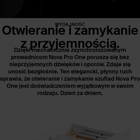
WYDAJNOŚĆ
Otwieranie i zamykanie
z przyjemnością.
Dzięki mechanicznie zsynchronizowanym
prowadnicom Nova Pro One porusza się bez
nieprzyjemnych dźwięków i oporów. Zdaje się
unosić bezgłośnie. Ten elegancki, płynny ruch
sprawia, że otwieranie i zamykanie szuflad Nova Pro
One jest doświadczeniem wyjątkowym w swoim
rodzaju. Dzień za dniem.