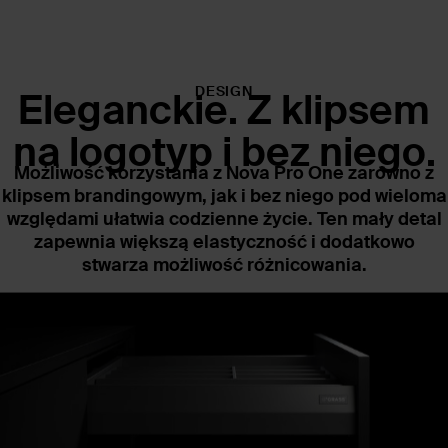
DESIGN
Eleganckie. Z
klipsem
na logotyp i bez niego.
Możliwość korzystania z Nova Pro One zarówno z
klipsem brandingowym, jak i bez niego pod wieloma
względami ułatwia codzienne życie. Ten mały detal
zapewnia większą elastyczność i dodatkowo
stwarza możliwość różnicowania.