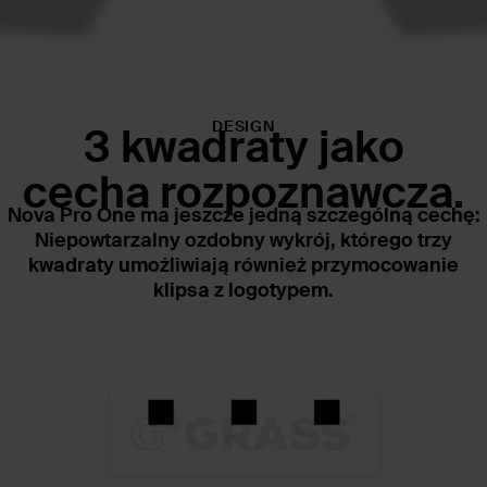
DESIGN
3 kwadraty jako
cecha rozpoznawcza.
Nova Pro One ma jeszcze jedną szczególną cechę:
Niepowtarzalny ozdobny wykrój, którego trzy
kwadraty umożliwiają również przymocowanie
klipsa z logotypem.