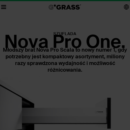
Nova Pro One.
SZUFLADA
Młodszy brat Nova Pro Scala to nowy numer 1, gdy
potrzebny jest kompaktowy asortyment, miliony
razy sprawdzona wydajność i możliwość
różnicowania.