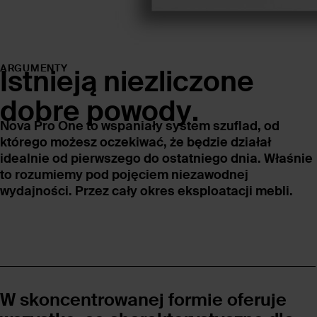
ARGUMENTY
Istnieją niezliczone
dobre powody.
Nova Pro One to wspaniały system szuflad, od
którego możesz oczekiwać, że będzie działał
idealnie od pierwszego do ostatniego dnia. Właśnie
to rozumiemy pod pojęciem niezawodnej
wydajności. Przez cały okres eksploatacji mebli.
W skoncentrowanej formie oferuje