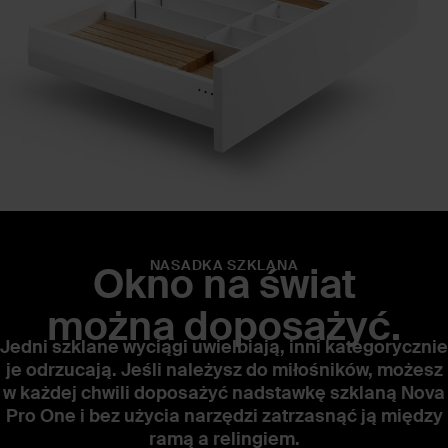
NASADKA SZKLANA
Okno na świat
można doposażyć.
Jedni szklane wyciągi uwielbiają, inni kategorycznie
je odrzucają. Jeśli należysz do miłośników, możesz
w każdej chwili doposażyć nadstawkę szklaną Nova
Pro One i bez użycia narzędzi zatrzasnąć ją między
ramą a relingiem.