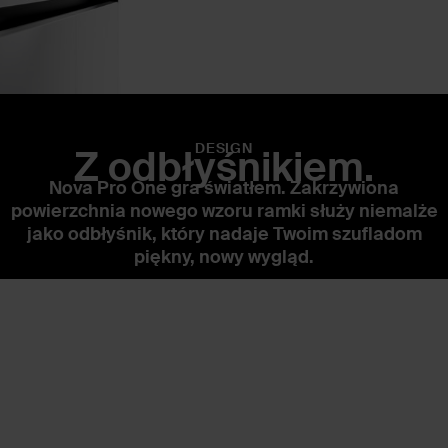
DESIGN
Z odbłyśnikiem.
Nova Pro One gra światłem. Zakrzywiona
powierzchnia nowego wzoru ramki służy niemalże
jako odbłyśnik, który nadaje Twoim szufladom
piękny, nowy wygląd.