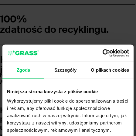
100%
zdatność do recyklingu.
Hightech made
in Austria.
Zgoda
Szczegóły
O plikach cookies
Nova Pro One to markowy produkt wytworzony w
Austrii.
Niniejsza strona korzysta z plików cookie
Wykorzystujemy pliki cookie do spersonalizowania treści
Kompleksowa
i reklam, aby oferować funkcje społecznościowe i
analizować ruch w naszej witrynie. Informacje o tym, jak
platforma szufladowa Nova Pro
korzystasz z naszej witryny, udostępniamy partnerom
umożliwiająca maksymalne
społecznościowym, reklamowym i analitycznym.
różnicowanie.