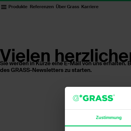
Produkte
Referenzen
Über Grass
Karriere
Vielen herzlich
Sie werden in Kürze eine E-Mail von uns erhalten.
des GRASS-Newsletters zu starten.
Zustimmung