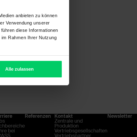
 Medien anbieten zu können
hrer Verwendung unserer
 führen diese Informationen
ie im Rahmen Ihrer Nutzung
Alle zulassen
rriere
Referenzen
Kontakt
Newsletter
bs
Zentrale und
chbereiche
Produktion
hre bei
Vertriebsgesellschaften
RASS
Vertriebspartner