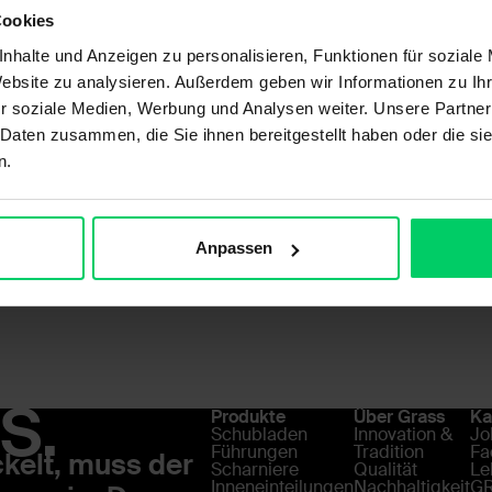
Cookies
nhalte und Anzeigen zu personalisieren, Funktionen für soziale
Website zu analysieren. Außerdem geben wir Informationen zu I
r soziale Medien, Werbung und Analysen weiter. Unsere Partner
 Daten zusammen, die Sie ihnen bereitgestellt haben oder die s
n.
Anpassen
S.
Produkte
Über Grass
Ka
Schubladen
Innovation &
Jo
Führungen
Tradition
Fa
ckelt, muss der
Scharniere
Qualität
Le
Inneneinteilungen
Nachhaltigkeit
G